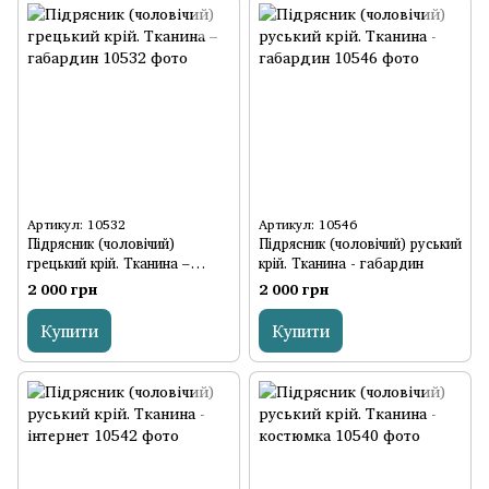
Артикул: 10532
Артикул: 10546
Підрясник (чоловічий)
Підрясник (чоловічий) руський
грецький крій. Тканина –
крій. Тканина - габардин
габардин
2 000 грн
2 000 грн
Купити
Купити