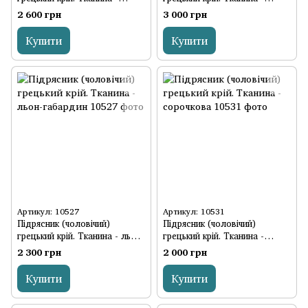
інтернет
костюмка
2 600 грн
3 000 грн
Купити
Купити
Артикул: 10527
Артикул: 10531
Підрясник (чоловічий)
Підрясник (чоловічий)
грецький крій. Тканина - льон-
грецький крій. Тканина -
габардин
сорочкова
2 300 грн
2 000 грн
Купити
Купити