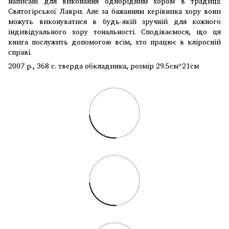
написані для виконання однорідним хором в традиції
Святогірської Лаври. Але за бажанням керівника хору вони
можуть виконуватися в будь-якій зручній для кожного
індивідуального хору тональності. Сподіваємося, що ця
книга послужить допомогою всім, хто працює в кліросній
справі.
2007 р., 368 с. тверда обкладинка, розмір 29.5см*21см