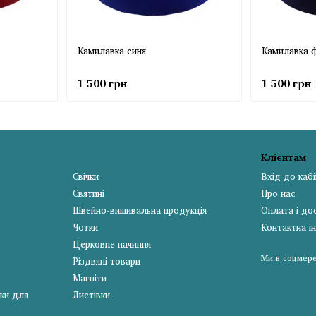
Камилавка синя
Камилавка 
1 500 грн
1 500 грн
Клієнтам
Свічки
Вхід до каб
Святині
Про нас
Швейно-вишивальна продукція
Оплата і до
Чотки
Контактна і
Церковне начиння
Ми в соцмер
Різдвяні товари
Магніти
ки для
Листівки