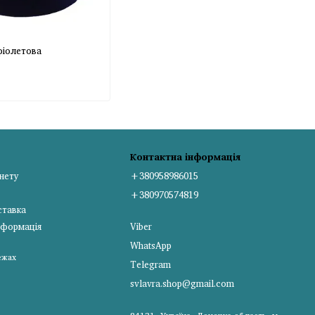
фіолетова
Контактна інформація
інету
+380958986015
+380970574819
ставка
нформація
Viber
WhatsApp
ежах
Telegram
svlavra.shop@gmail.com