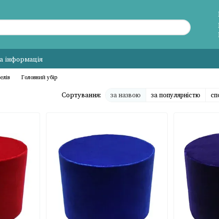
а інформація
елів
Головний убір
Сортування:
за назвою
за популярністю
сп