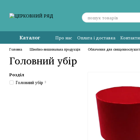
Перейти до основного контенту
Каталог
Про нас
Оплата і доставка
Контактн
Головна
Швейно-вишивальна продукція
Облачення для священнослужит
Головний убір
Розділ
Головний убір
3