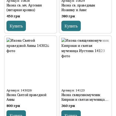
Артикул: 10828
Артикул: 10629
Икона св. мч. Артемия
Икона св. праведным
(янтарная крошка)
Иоакиму и Анне
450 грн
380 грн
Купить
Купить
Артикул: 143026
Артикул: 14123
Икона Святой праведной
Икона священномученик
Анны
Киприан и святая мученица
Иустина
800 грн
360 грн
Купить
Купить