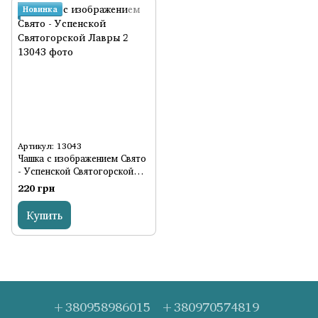
Новинка
Артикул: 13043
Чашка с изображением Свято
- Успенской Святогорской
Лавры 2
220 грн
Купить
+380958986015
+380970574819