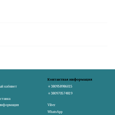
Контактная информация
ый кабинет
+380958986015
+380970574819
ставка
 информация
Viber
WhatsApp