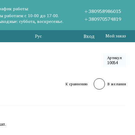
рафик работы:
+380958986015
ы работаем с 10-00 до 17-00.
+380970574819
ыходные: суббота, воскресенье.
Вход
Мой заказ
Рус
Артикул
10054
К сравнению
В желания
ат.