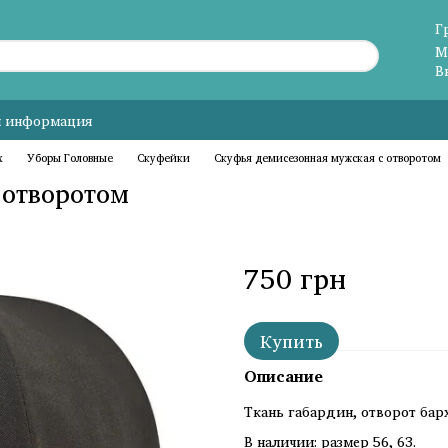
Г
М
В
я информация
х
Уборы Головные
Скуфейки
Скуфья демисезонная мужская с отворотом
 отворотом
750 грн
Купить
Описание
Ткань габардин, отворот барх
В наличии: размер 56, 63.