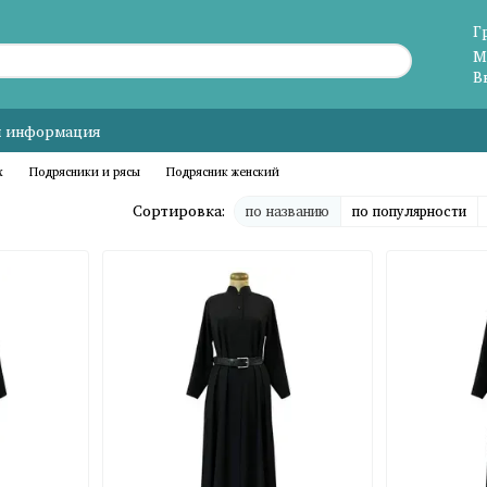
Г
М
В
я информация
х
Подрясники и рясы
Подрясник женский
Сортировка:
по названию
по популярности