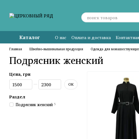
Перейти к основному контенту
Каталог
О нас
Оплата и доставка
Контактна
Главная
Швейно-вышивальная продукция
Одежда для монашествующи
Подрясник женский
Цена, грн
От Цена, грн
До Цена, грн
OK
Раздел
Подрясник женский
5