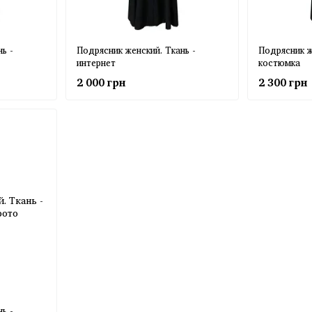
ь -
Подрясник женский. Ткань -
Подрясник ж
интернет
костюмка
2 000 грн
2 300 грн
ь -