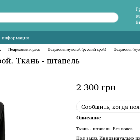
Г
М
В
я информация
х
Подрясники и рясы
Подрясник мужской (русский крой)
Подрясник (муж
ой. Ткань - штапель
2 300 грн
Сообщить, когда поя
Описание
Ткань - штапель. Без пояса.
Под заказ. Индивидуально и