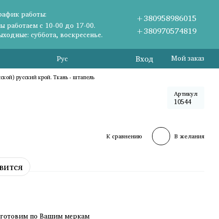
рафик работы:
+380958986015
ы работаем с 10-00 до 17-00.
+380970574819
ыходные: суббота, воскресенье.
Вход
Мой заказ
Рус
ской) русский крой. Ткань - штапель
Артикул
10544
К сравнению
В желания
вится
зготовим по Вашим меркам