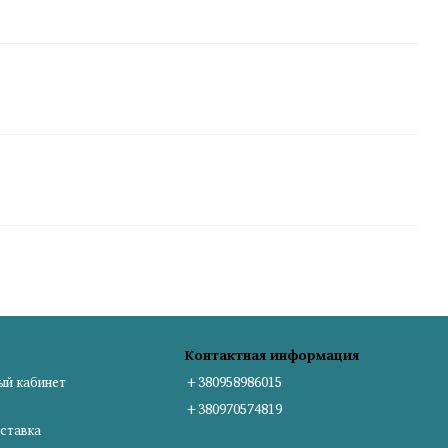
Контактная информация
ый кабинет
+380958986015
+380970574819
ставка