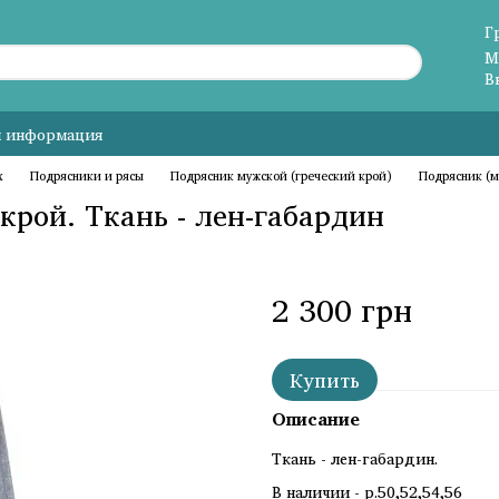
Г
М
В
я информация
х
Подрясники и рясы
Подрясник мужской (греческий крой)
Подрясник (м
крой. Ткань - лен-габардин
2 300 грн
Купить
Описание
Ткань - лен-габардин.
В наличии - р.50,52,54,56