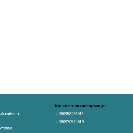
Контактная информация
ый кабинет
+380958986015
+380970574819
ставка