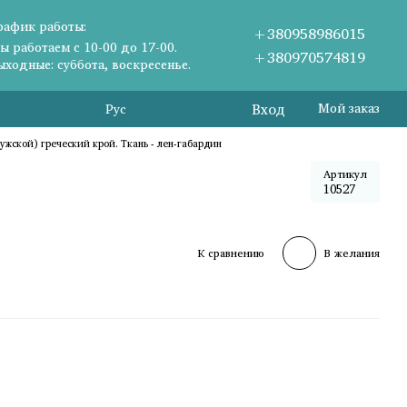
рафик работы:
+380958986015
ы работаем с 10-00 до 17-00.
+380970574819
ыходные: суббота, воскресенье.
Вход
Мой заказ
Рус
ужской) греческий крой. Ткань - лен-габардин
Артикул
10527
К сравнению
В желания