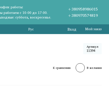
рафик работы:
+380958986015
ы работаем с 10-00 до 17-00.
+380970574819
ыходные: суббота, воскресенье.
Вход
Мой заказ
Рус
Артикул
11394
К сравнению
В желания