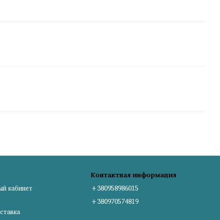
Контактная информация
ый кабинет
+380958986015
+380970574819
ставка