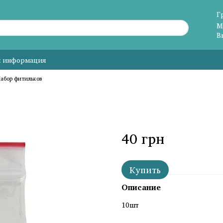
Г
М
В
я информация
абор фитильков
40 грн
Купить
Описание
10шт